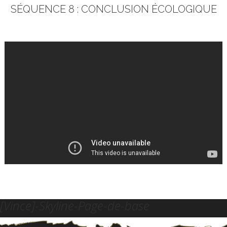
SÉQUENCE 8 : CONCLUSION ÉCOLOGIQUE
[Vince]-Skyline-Page-de-base