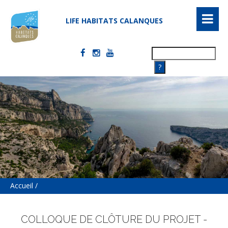
Aller
au
LIFE HABITATS CALANQUES
contenu
principal
Search
Accueil
Fil
d'Ariane
COLLOQUE DE CLÔTURE DU PROJET -