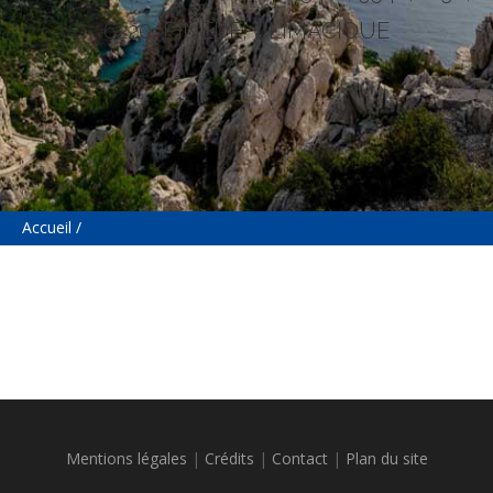
6220, PINÈDE, CLIMACIQUE
Accueil
Fil
d'Ariane
[Vince]-Skyline-Page-de-base
Mentions légales
|
Crédits
|
Contact
|
Plan du site